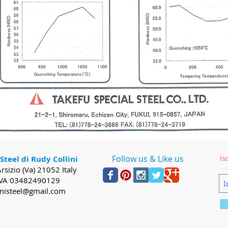
Follow us & Like us
 Steel di Rudy Collini
Is
rsizio (Va) 21052 Italy
IVA 03482490129
inisteel@gmail.com