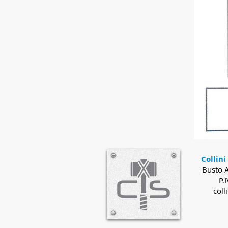
Collini
Busto A
P.
coll