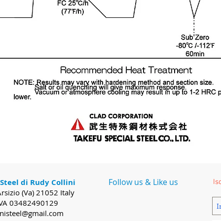
Follow us & Like us
 Steel di Rudy Collini
Is
rsizio (Va) 21052 Italy
IVA 03482490129
inisteel@gmail.com