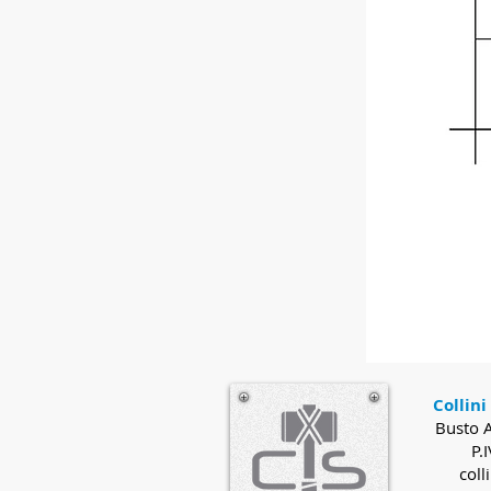
Collini
Busto A
P.
coll