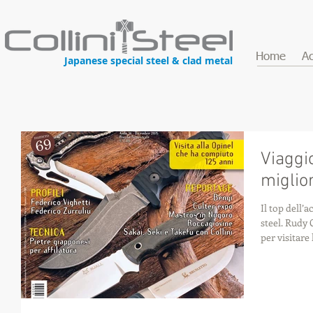
Home
Ac
Japanese special steel & clad metal
Viaggio
miglio
Il top dell’a
steel. Rudy 
per visitare 