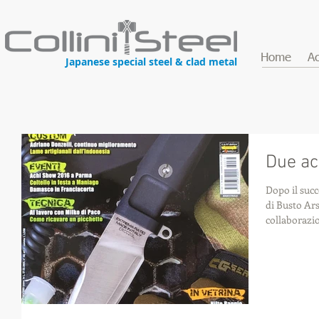
Home
Ac
Japanese special steel & clad metal
Due acc
Dopo il succ
di Busto Ar
collaborazi